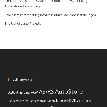
Limitations of Shuttle Systems in Goods-to-Person Picking
Applications for eGrocery
Schnellere Entscheidungsprozesse durch Stellenbeschreibungen
The Risk of Large Projects
Schlagwörter
AutoStore
AS/RS
ABC Analysis
AGV
BionicHIVE
Comparison
Betriebsführung
Betriebsorganisation