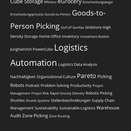
eGrocery
Cube Storage
Effizienz
Entscheidungsangst
Goods-to-
Entscheidungsprozess
Goods-to-Person
Person Picking
Gridstore
High
GoPuff
Gorillas
Density Storage
Home Office
Inventory
Investment Bubble
Logistics
Jungheinrich PowerCube
Automation
Logistics Data Analysis
Pareto
Picking
Nachhaltigkeit
Organizational Culture
Robots
Podcast
Problem Solving
Productivity
Project
Robotic Picking
Management
Project Risk
Rapid Grocery Delivery
Shuttles
Stellenbeschreibungen
Supply Chain
Shuttle Systems
Warehouse
Management
Sustainability
Sustainable Logistics
Audit
Zone Picking
Zone Routing