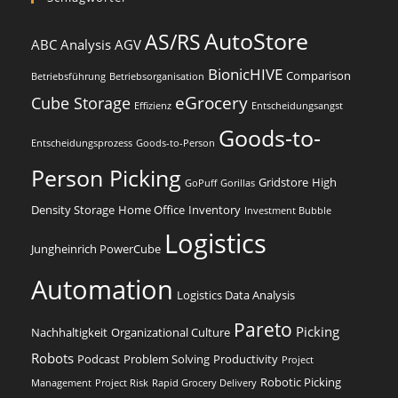
AutoStore
AS/RS
ABC Analysis
AGV
BionicHIVE
Comparison
Betriebsführung
Betriebsorganisation
eGrocery
Cube Storage
Effizienz
Entscheidungsangst
Goods-to-
Entscheidungsprozess
Goods-to-Person
Person Picking
Gridstore
High
GoPuff
Gorillas
Density Storage
Home Office
Inventory
Investment Bubble
Logistics
Jungheinrich PowerCube
Automation
Logistics Data Analysis
Pareto
Picking
Nachhaltigkeit
Organizational Culture
Robots
Podcast
Problem Solving
Productivity
Project
Robotic Picking
Management
Project Risk
Rapid Grocery Delivery