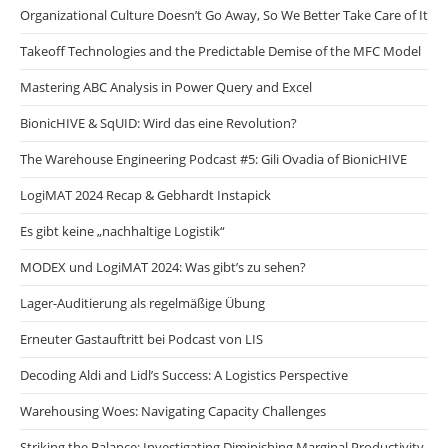
Organizational Culture Doesn’t Go Away, So We Better Take Care of It
Takeoff Technologies and the Predictable Demise of the MFC Model
Mastering ABC Analysis in Power Query and Excel
BionicHIVE & SqUID: Wird das eine Revolution?
The Warehouse Engineering Podcast #5: Gili Ovadia of BionicHIVE
LogiMAT 2024 Recap & Gebhardt Instapick
Es gibt keine „nachhaltige Logistik“
MODEX und LogiMAT 2024: Was gibt’s zu sehen?
Lager-Auditierung als regelmäßige Übung
Erneuter Gastauftritt bei Podcast von LIS
Decoding Aldi and Lidl’s Success: A Logistics Perspective
Warehousing Woes: Navigating Capacity Challenges
Striking the Balance: Investigating Diminishing Marginal Productivity