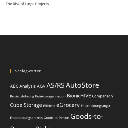
The Risk of Large Projects
Schlagwörter
AutoStore
AS/RS
ABC Analysis
AGV
BionicHIVE
Comparison
Betriebsführung
Betriebsorganisation
eGrocery
Cube Storage
Effizienz
Entscheidungsangst
Goods-to-
Entscheidungsprozess
Goods-to-Person