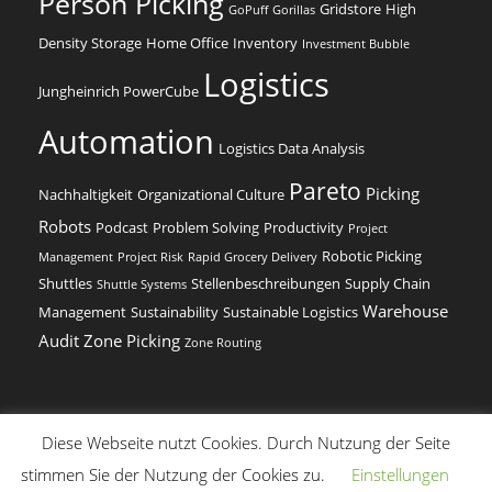
Person Picking
Gridstore
High
GoPuff
Gorillas
Density Storage
Home Office
Inventory
Investment Bubble
Logistics
Jungheinrich PowerCube
Automation
Logistics Data Analysis
Pareto
Picking
Nachhaltigkeit
Organizational Culture
Robots
Podcast
Problem Solving
Productivity
Project
Robotic Picking
Management
Project Risk
Rapid Grocery Delivery
Shuttles
Stellenbeschreibungen
Supply Chain
Shuttle Systems
Warehouse
Management
Sustainability
Sustainable Logistics
Audit
Zone Picking
Zone Routing
Diese Webseite nutzt Cookies. Durch Nutzung der Seite
(c) Dr. Beer Management & Logistik
stimmen Sie der Nutzung der Cookies zu.
Einstellungen
English
(
Englisch
)
Deutsch